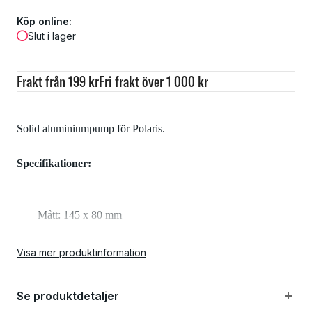
Köp online:
Slut i lager
Frakt från 199 kr
Fri frakt över 1 000 kr
Solid aluminiumpump för Polaris.
Specifikationer:
Mått: 145 x 80 mm
Vikt: 144 g
Visa mer produktinformation
Se produktdetaljer