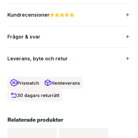
Kundrecensioner
Betyg:
5.0 utav 5 stjärnor
Frågor & svar
Leverans, byte och retur
Prismatch
Hemleverans
30 dagars returrätt
Relaterade produkter