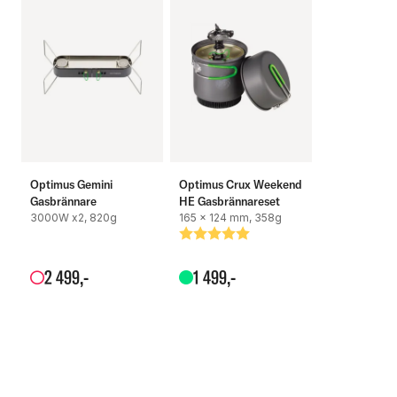
Optimus Gemini
Optimus Crux Weekend
Gasbrännare
HE Gasbrännareset
3000W x2, 820g
165 x 124 mm, 358g
Betyg:
5.0 utav 5 stjärnor
2
499
,-
1
499
,-