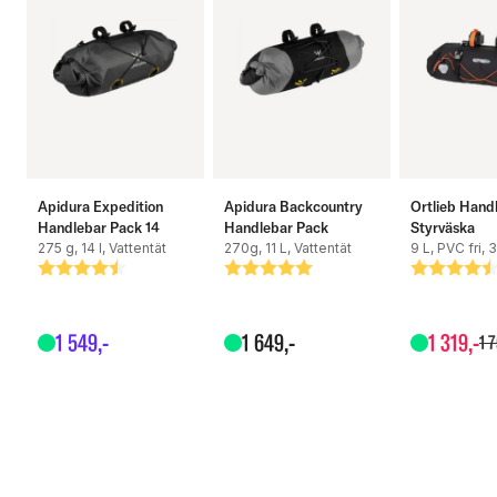
Vikt: 420 gram
Apidura Expedition
Apidura Backcountry
Ortlieb Hand
Handlebar Pack 14
Handlebar Pack
Styrväska
275 g, 14 l, Vattentät
270g, 11 L, Vattentät
9 L, PVC fri, 
Betyg:
4.5 utav 5 stjärnor
Betyg:
5.0 utav 5 stjärnor
Betyg:
4.9 utav 5
1
549
,-
1
649
,-
1
319
,-
1
7