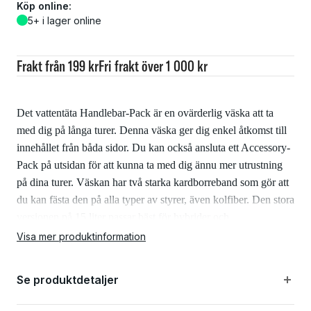
Köp online:
5+ i lager online
Frakt från 199 kr
Fri frakt över 1 000 kr
Det vattentäta Handlebar-Pack är en ovärderlig väska att ta
med dig på långa turer. Denna väska ger dig enkel åtkomst till
innehållet från båda sidor. Du kan också ansluta ett Accessory-
Pack på utsidan för att kunna ta med dig ännu mer utrustning
på dina turer. Väskan har två starka kardborreband som gör att
du kan fästa den på alla typer av styrer, även kolfiber. Den stora
versionen på 15 liter passar bäst för hybrider och
mountainbikes.
Visa mer produktinformation
Egenskaper:
Se produktdetaljer