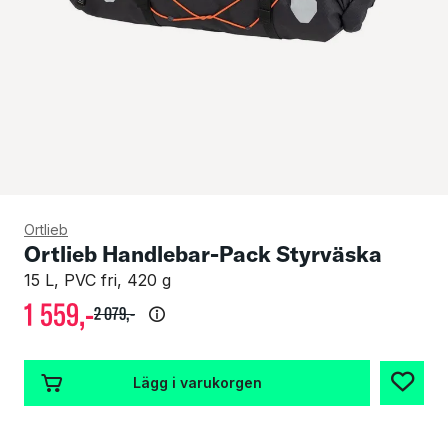
Ortlieb
Ortlieb Handlebar-Pack Styrväska
15 L, PVC fri, 420 g
1
559
,-
2
079
,-
Lägg i varukorgen