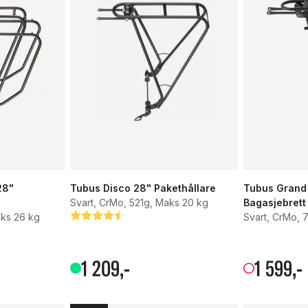
28"
Tubus Disco 28" Pakethållare
Tubus Grand
Svart, CrMo, 521g, Maks 20 kg
Bagasjebrett
aks 26 kg
Betyg:
4.7 utav 5 stjärnor
Svart, CrMo, 
1
209
,-
1
599
,-