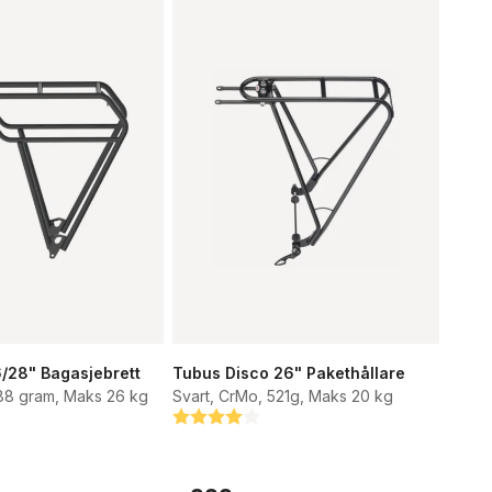
/28" Bagasjebrett
Tubus Disco 26" Pakethållare
188 gram, Maks 26 kg
Svart, CrMo, 521g, Maks 20 kg
tjärnor
Betyg:
4.0 utav 5 stjärnor