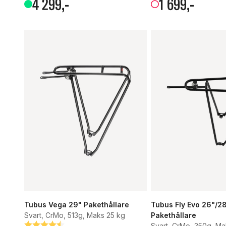
4
299
,-
1
699
,-
Tubus Vega 29" Pakethållare
Tubus Fly Evo 26"/2
Svart, CrMo, 513g, Maks 25 kg
Pakethållare
Svart, CrMo, 350g, M