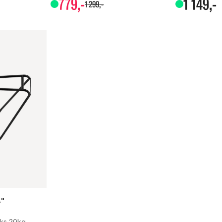
779
,-
1
149
,-
1
299
,-
8"
aks 20kg