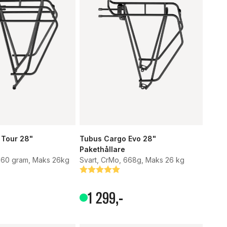
 Tour 28"
Tubus Cargo Evo 28"
Pakethållare
760 gram, Maks 26kg
Svart, CrMo, 668g, Maks 26 kg
Betyg:
5.0 utav 5 stjärnor
1
299
,-