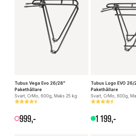
Tubus Vega Evo 26/28"
Tubus Logo EVO 26/
Pakethållare
Pakethållare
Svart, CrMo, 600g, Maks 25 kg
Svart, CrMo, 600g, M
Betyg:
4.5 utav 5 stjärnor
Betyg:
4.8 utav 5 stjärnor
999
,-
1
199
,-