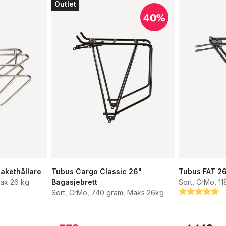
Outlet
40%
akethållare
Tubus Cargo Classic 26"
Tubus FAT 26
Max 26 kg
Bagasjebrett
Sort, CrMo, 1
Sort, CrMo, 740 gram, Maks 26kg
Betyg:
5.0 utav 5 s