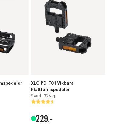
rmspedaler
XLC PD-F01 Vikbara
Plattformspedaler
Svart, 325 g
Betyg:
4.5 utav 5 stjärnor
229
,-