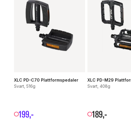
XLC PD-C70 Plattformspedaler
XLC PD-M29 Plattfo
Svart, 516g
Svart, 408g
199
,-
189
,-