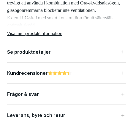
trevligt att använda i kombination med Ora-skyddsglasögon,
glasögonremmarna blockerar inte ventilationen.
Externt PC-skal med smart konstruktion för att säkerställa
optimalt skydd
Med sin exceptionella ventilation säkerställer denna enduro-
Visa mer produktinformation
ryttare att de håller sig bekväma på stigningarna mellan
etapperna.
Se produktdetaljer
Egenskaper:
Kundrecensioner
Betyg:
4.8 utav 5 stjärnor
Konstruerad för trail- och enduro-användning
Frågor & svar
Utmärkt skydd och ventilation för att du ska ha en säker
och andningsbar hjälm
Leverans, byte och retur
Justerbart hjälmfäste så att du kan fästa glasögonen under