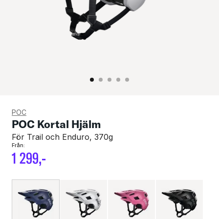
POC
POC Kortal Hjälm
För Trail och Enduro, 370g
Från:
1
299
,-