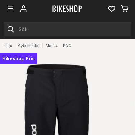
Hem
|
Cykelkläder
|
Shorts
|
POC
Bikeshop Pris