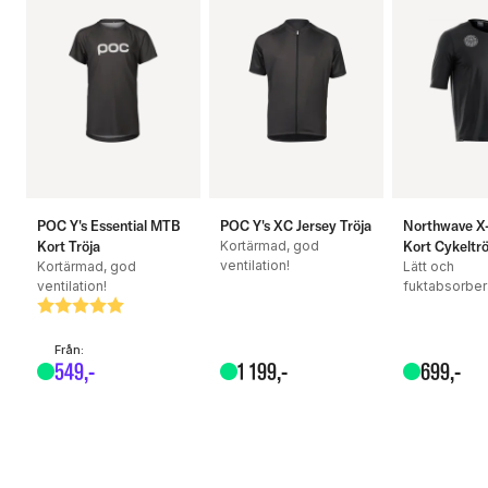
Fôr
: Ja
Säsong: Sommar
Storleksinformation: Normal i storlek
POC Y's Essential MTB
POC Y's XC Jersey Tröja
Northwave X-T
Kort Tröja
Kortärmad, god
Kort Cykeltrö
ventilation!
Kortärmad, god
Lätt och
ventilation!
fuktabsorbe
Betyg:
5.0 utav 5 stjärnor
Från:
549
,-
1
199
,-
699
,-