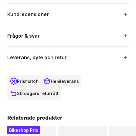
Tröja optimerad för enduro-cykling i återvunnen polyester
Kundrecensioner
Exceptionella fukttransporterande egenskaper och
snabbtorkande material säkerställer torrhet
Frågor & svar
Regular fit passform för att fungera med rygg- och
armbågsskydd
Leverans, byte och retur
POC logo på framsidan av bröstet
Maximal rörelsefrihet för bra prestanda
Prismatch
Hemleverans
30 dagars returrätt
Specifikationer:
Relaterade produkter
Material: Återvunnen polyester
Bikeshop Pris