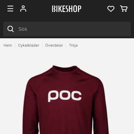
Hem
|
Cykelkläder
|
Överdelar
|
Tröja