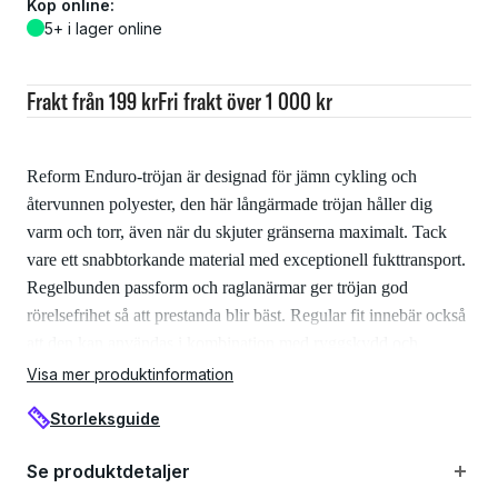
Köp online:
5+ i lager online
Frakt från 199 kr
Fri frakt över 1 000 kr
Reform Enduro-tröjan är designad för jämn cykling och
återvunnen polyester, den här långärmade tröjan håller dig
varm och torr, även när du skjuter gränserna maximalt. Tack
vare ett snabbtorkande material med exceptionell fukttransport.
Regelbunden passform och raglanärmar ger tröjan god
rörelsefrihet så att prestanda blir bäst. Regular fit innebär också
att den kan användas i kombination med ryggskydd och
armbågsskydd.
Visa mer produktinformation
Storleksguide
Egenskaper:
Se produktdetaljer