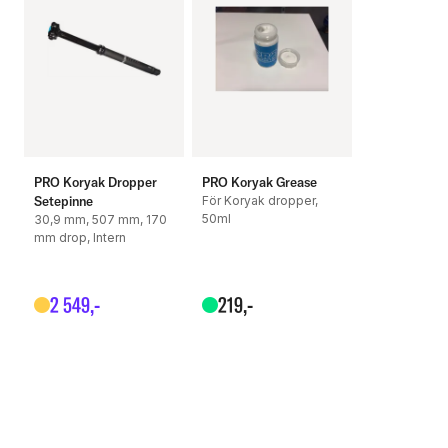
PRO Koryak Dropper
PRO Koryak Grease
Setepinne
För Koryak dropper,
50ml
30,9 mm, 507 mm, 170
mm drop, Intern
2
549
,-
219
,-