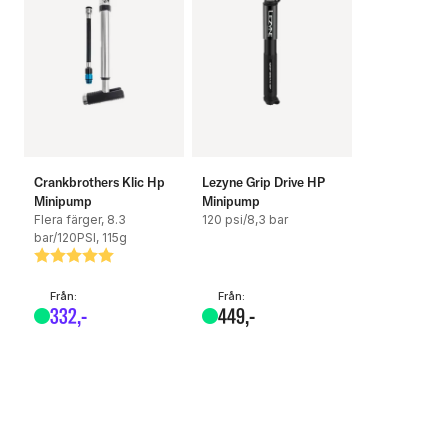
Vikt: 213 gram
Crankbrothers Klic Hp
Lezyne Grip Drive HP
Minipump
Minipump
Flera färger, 8.3
120 psi/8,3 bar
bar/120PSI, 115g
Betyg:
5.0 utav 5 stjärnor
Från:
Från:
332
,-
449
,-