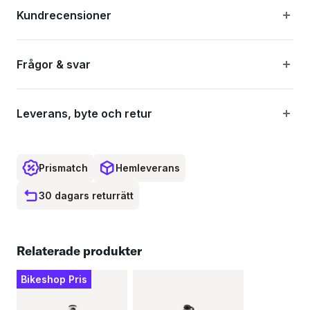
Infällbar manometer och fot
Kundrecensioner
Ergonomiskt handtag
Frågor & svar
Pumphuvud som passar prestaventil
Leverans, byte och retur
Specifikationer:
Prismatch
Hemleverans
Material: Aluminium, plast
30 dagars returrätt
Maximalt tryck: 8 bar / 120 PSI
Ventilkompatibilitet: Prestaventil
Relaterade produkter
3
Bikeshop Pris
Volym: 93 cm