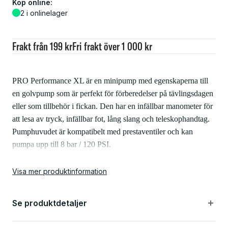
Köp online:
2 i onlinelager
Frakt från 199 kr
Fri frakt över 1 000 kr
PRO Performance XL är en minipump med egenskaperna till
en golvpump som är perfekt för förberedelser på tävlingsdagen
eller som tillbehör i fickan. Den har en infällbar manometer för
att lesa av tryck, infällbar fot, lång slang och teleskophandtag.
Pumphuvudet är kompatibelt med prestaventiler och kan
pumpa upp till 8 bar / 120 PSI.
Egenskaper:
Visa mer produktinformation
Se produktdetaljer
Lätt aluminiumkonstruktion