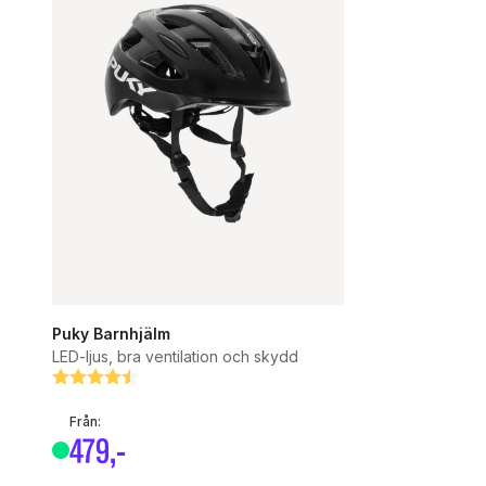
Puky Barnhjälm
LED-ljus, bra ventilation och skydd
Betyg:
4.8 utav 5 stjärnor
Från:
479
,-