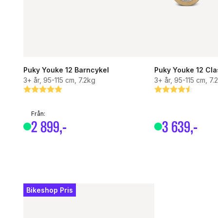
Puky Youke 12 Barncykel
Puky Youke 12 Cla
3+ år, 95-115 cm, 7.2kg
3+ år, 95-115 cm, 7.
Betyg:
5.0 utav 5 stjärnor
Betyg:
4.5 utav 5 stjärn
Från:
2
899
,-
3
639
,-
Bikeshop Pris