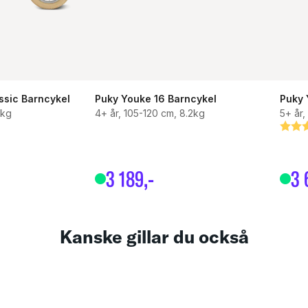
ssic Barncykel
Puky Youke 16 Barncykel
Puky 
2kg
4+ år, 105-120 cm, 8.2kg
5+ år,
or
Bety
4.5 u
3
189
,-
3
Kanske gillar du också