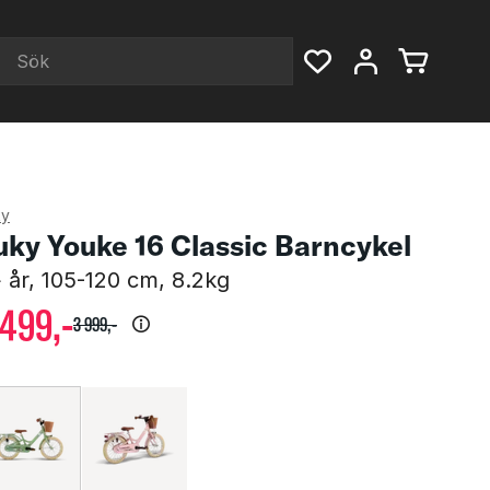
ky
uky Youke 16 Classic Barncykel
 år, 105-120 cm, 8.2kg
499
,-
3
999
,-