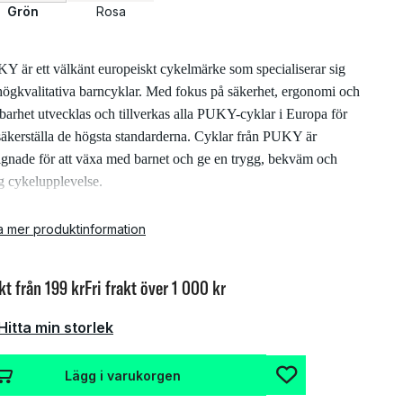
Grön
Rosa
Y är ett välkänt europeiskt cykelmärke som specialiserar sig
högkvalitativa barncyklar. Med fokus på säkerhet, ergonomi och
lbarhet utvecklas och tillverkas alla PUKY-cyklar i Europa för
 säkerställa de högsta standarderna. Cyklar från PUKY är
ignade för att växa med barnet och ge en trygg, bekväm och
ig cykelupplevelse.
Y YOUKE 16 Classic är en högkvalitativ barncykel designad
a mer produktinformation
 barn från 4 år. Med sin lätta konstruktion, breda styre och
terbara komponenter ger YOUKE 16 en bekväm och säker
kt från 199 kr
Fri frakt över 1 000 kr
elupplevelse.
Hitta min storlek
eln är utrustad med ett barnvänligt bromssystem som
binerar en bakre fotbroms och en V-broms på framhjulet,
Lägg i varukorgen
ket gör inbromsningen enkel och säker. De 16” luftfyllda däcken