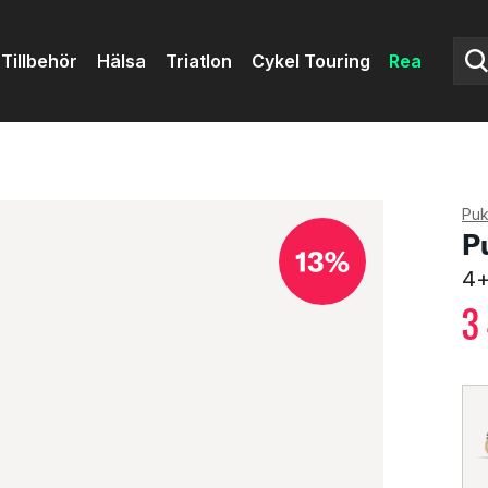
Tillbehör
Hälsa
Triatlon
Cykel Touring
Rea
Pu
P
13%
4+
3