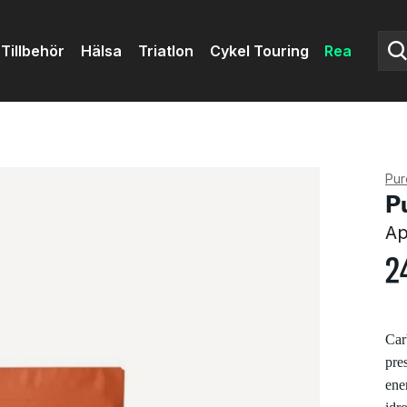
Tillbehör
Hälsa
Triatlon
Cykel Touring
Rea
Pu
P
Ap
2
Car
pre
ene