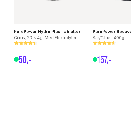
PurePower Hydro Plus Tabletter
PurePower Recove
Citrus, 20 x 4g, Med Elektrolyter
Bär/Citrus, 400g
Betyg:
4.6 utav 5 stjärnor
Betyg:
4.7 utav 5 stjärn
50
,-
157
,-