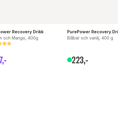
ower Recovery Drikk
PurePower Recovery Drikk
in och Mango, 400g
Blåbär och vanilj, 400 g
g:
tav 5 stjärnor
7
,-
223
,-