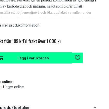
ottsutövare. Pulveret ger en perfekt kombination av god energi i
m av karbohydrat och natrium, något som bidrar till att
erställa ett högt energinivå och öka upptaket av vatten under
sk träning. Detta vil naturligt ha en positiv inverkan på ytelsen
a mer produktinformation
bo Race Elektrolyt kan tas både innan och under träning och
kt från 199 kr
Fri frakt över 1 000 kr
ling, men kan också ta efter träning.
 rekommenderas att upplösa 60 gram pulver i 600-750 ml.
n.
Lägg i varukorgen
dpunkter:
Bra smak av orange
 online:
+ i lager online
Bra energikälla
Perfekt för triathleter, cyklister eller simmare
 produktdetaljer