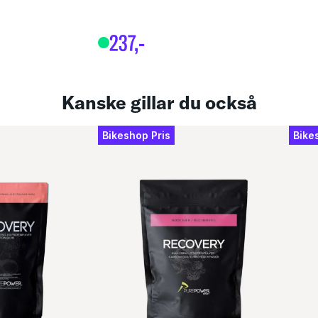
or
237
,-
Kanske gillar du också
Bikeshop Pris
Bike