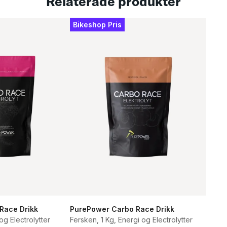
Relaterade produkter
Ing
Bikeshop Pris
Iso
(sit
suk
Race Drikk
PurePower Carbo Race Drikk
og Electrolytter
Fersken, 1 Kg, Energi og Electrolytter