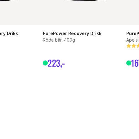
ry Drikk
PurePower Recovery Drikk
PureP
Röda bär, 400g
Apels
or
Bety
5.0 u
223
,-
16