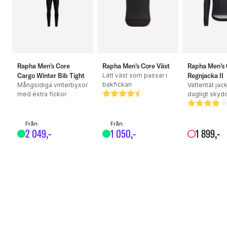
Kragen är designad för att minska irritation
Silikon på undersidan av kanten för en säker passform
Förbättrad passform för komfort i cykelposition
Rapha Men's Core
Rapha Men's Core Väst
Rapha Men's 
Cargo Winter Bib Tight
Lätt väst som passar i
Regnjacka II
bakfickan
Mångsidiga vinterbyxor
Vattentät jac
Specifikationer:
med extra fickor
Betyg:
4.9 utav 5 stjärnor
dagligt skyd
Betyg:
4.0 utav 5
Från:
Från:
Material: 50% Återvunnen Polyester, 50% Polyester
2
049
,-
1
050
,-
1
899
,-
Passform: Smal
Storleksinformation: Normal i storleken
Skötselråd: Skonsam maskintvätt vid 30°C, tvätta med
icke-biologiskt tvättmedel, använd inte blekmedel,