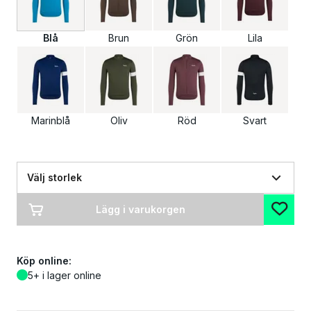
Blå
Brun
Grön
Lila
Marinblå
Oliv
Röd
Svart
Välj storlek
Lägg i varukorgen
Köp online:
5+ i lager online