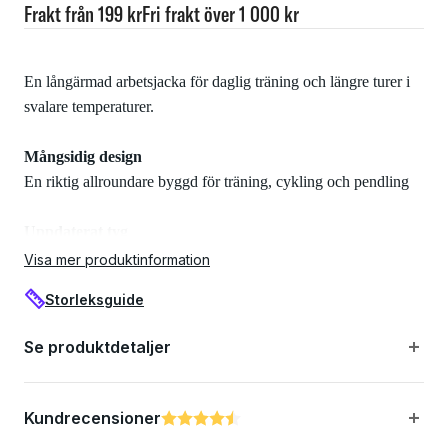
Frakt från 199 kr
Fri frakt över 1 000 kr
En långärmad arbetsjacka för daglig träning och längre turer i
svalare temperaturer.
Mångsidig design
En riktig allroundare byggd för träning, cykling och pendling
Uppdaterat tyg
återvunnet tyg med en borstad baksida för extra värme på
Visa mer produktinformation
svalare turer
Storleksguide
Rent avslut
Se produktdetaljer
Uppdaterade fickor, ny randig silikon vid kanten och en
förfinad kragedesign för att minska irritation
Kundrecensioner
Betyg:
4.5 utav 5 stjärnor
Förfinad konstruktion