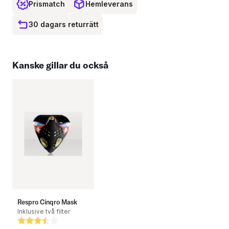
Prismatch
Hemleverans
Storlek: M-XL
30 dagars returrätt
Kanske gillar du också
Respro Cinqro Mask
Inklusive två filter
Betyg:
3.4 utav 5 stjärnor