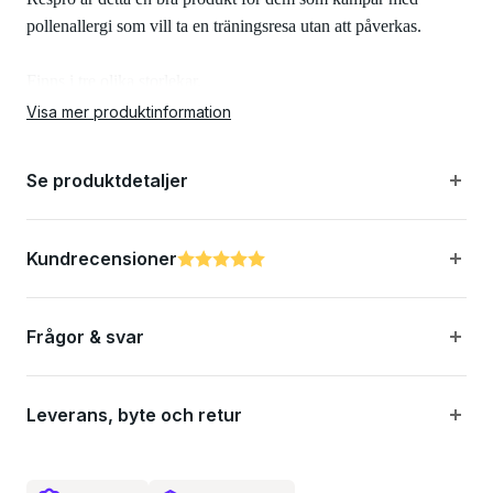
pollenallergi som vill ta en träningsresa utan att påverkas.
Finns i tre olika storlekar.
Visa mer produktinformation
Egenskaper:
Se produktdetaljer
Utsöndrar pollen, perfekt för dem som kämpar med pollen
Kundrecensioner
Betyg:
5.0 utav 5 stjärnor
Bekvämt tyg för en bekväm passform
Frågor & svar
Specifikationer:
Leverans, byte och retur
Färg: Vit
2 stk