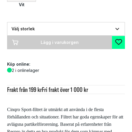
Vit
Välj storlek
Lägg i varukorgen
Köp online:
2 i onlinelager
Frakt från 199 kr
Fri frakt över 1 000 kr
Cinqro Sport-filtret är utmärkt att använda i de flesta
förhållanden och situationer. Filtret har goda egenskaper för att
avlägsna partikelförorening. Baserat på erfarenheter från
Respro är detta en bra produkt för dem som kämpar med