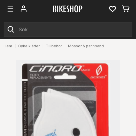
Hem
|
Cykelkläder
|
Tillbehör
|
Mössor & pannband