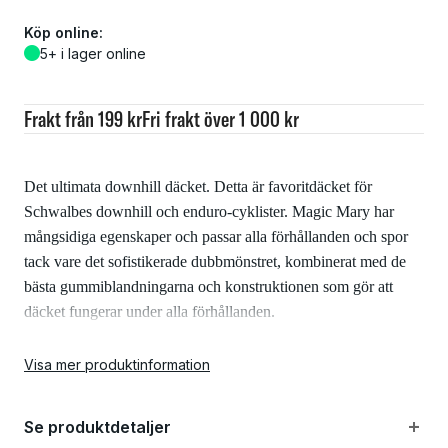
Köp online:
5+ i lager online
Frakt från 199 kr
Fri frakt över 1 000 kr
Det ultimata downhill däcket. Detta är favoritdäcket för
Schwalbes downhill och enduro-cyklister. Magic Mary har
mångsidiga egenskaper och passar alla förhållanden och spor
tack vare det sofistikerade dubbmönstret, kombinerat med de
bästa gummiblandningarna och konstruktionen som gör att
däcket fungerar under alla förhållanden.
Egenskaper:
Visa mer produktinformation
Se produktdetaljer
Addix Soft gummiblandning är en mångsidig compound