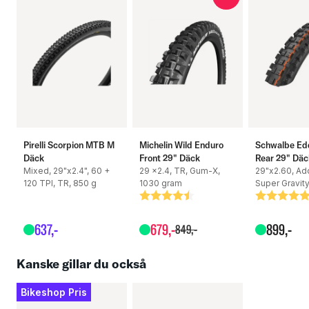
Tubeless easy gör däcket enkelt att installera tubeless
E-25 Ready - däcket är säkert och tål belastningen när det
används på elcyklar
Specifikationer:
Pirelli Scorpion MTB M
Michelin Wild Enduro
Schwalbe Ed
Däck
Front 29" Däck
Rear 29" Däc
Färg: Svart
Mixed, 29"x2.4", 60 +
29 x2.4, TR, Gum-X,
29"x2.60, Add
120 TPI, TR, 850 g
1030 gram
Super Gravit
Betyg:
4.8 utav 5 stjärnor
Betyg:
5.0 utav 5
Execution: Super Gravity
637
,-
679
,-
899
,-
849
,-
Gummiblandning: Addix Soft
Kanske gillar du också
TLE
Bikeshop Pris
E-25