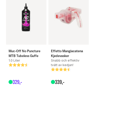
Mått: 29" x 2.60 (65-622)
Vikbar
67 EPI
Rekommenderat tryck: 1.2 - 2.6 bar
Muc-Off No Puncture
Effetto Mangiacatena
MTB Tubeless Guffe
Kjedevasker
Vikt: 1370 gram
1.0 Liter
Snabb och effektiv
tvätt av kedjan!
Betyg:
4.8 utav 5 stjärnor
Betyg:
4.3 utav 5 stjärnor
329
,-
339
,-