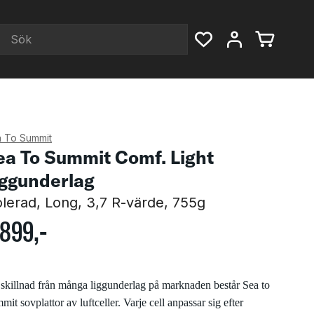
 To Summit
ea To Summit Comf. Light
iggunderlag
olerad, Long, 3,7 R-värde, 755g
899
,-
l skillnad från många liggunderlag på marknaden består Sea to
it sovplattor av luftceller. Varje cell anpassar sig efter