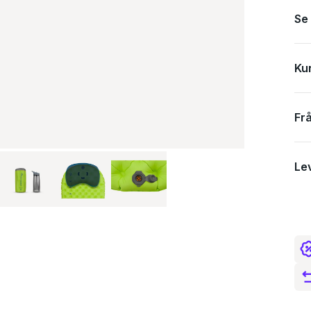
Se
Ku
Fr
Le
Spe