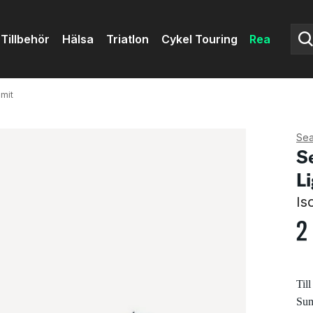
Tillbehör
Hälsa
Triatlon
Cykel Touring
Rea
mit
Sea
S
L
Is
2
Til
Summ