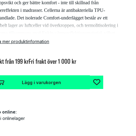
psvikt och ger bättre komfort - inte till skillnad från
dereffekten i madrasser. Cellerna är antibakteriella TPU-
andlade. Det isolerade Comfort-underlägget består av ett
belt lager av luftceller vid överkroppen, och termolitisolering i
lerna tillsammans med Exkin värmereflektionsmaterial, vilket
 ett R-värde på 3,7.
a mer produktinformation
kt från 199 kr
Fri frakt över 1 000 kr
gunderlaget R-värde beskriver sovplattans värmemotstånd
oende på tjockleken och lamdavärdet (värmeledningsförmåga).
högre R-värde, desto bättre kan du förvänta dig att sovplattan
Lägg i varukorgen
erar dig från kalla ytor.
nskaper:
 online:
 i onlinelager
Luftceller fungerar som fjädereffekt från madrasser för att