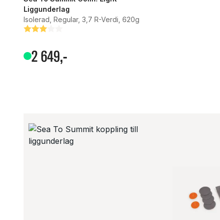
Liggunderlag
Isolerad, Regular, 3,7 R-Verdi, 620g
Betyg:
3.0 utav 5 stjärnor
2
649
,-