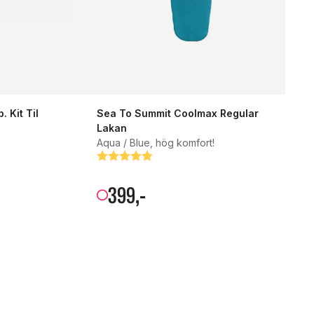
 Kit Til
Sea To Summit Coolmax Regular
Lakan
Aqua / Blue, hög komfort!
Betyg:
5.0 utav 5 stjärnor
399
,-