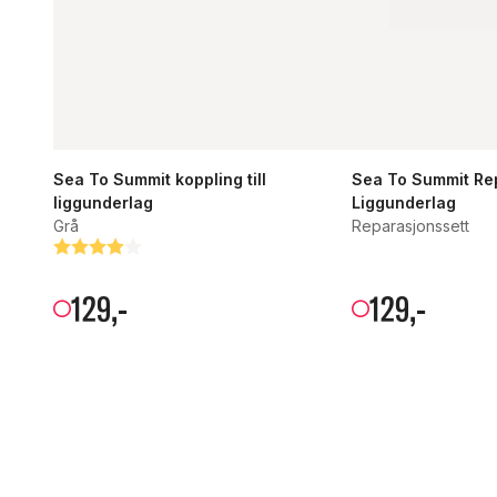
Sea To Summit koppling till
Sea To Summit Rep.
liggunderlag
Liggunderlag
Grå
Reparasjonssett
Betyg:
4.0 utav 5 stjärnor
129
,-
129
,-