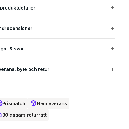
anpassa sig till din kroppsvikt och ger högre komfort
 produktdetaljer
Termolitisolering inuti luftcellerna förhindrar värmeförlust från
din heta kropp till den kalla ytan
ndrecensioner
Multifunktionell ventil förhindrar luftförlust innan ventilen
tätas
Finjusteringsknapp låter dig justera lufttrycket och komforten
ågor & svar
Exkin Platinum-material med termisk teknik som reflekterar
värmen tillbaka för att minimera värmeförlusten
verans, byte och retur
DryLite Microfiber som består av en blandning av 70%
polyester och 30% polyamid ger utmärkt komfort
Prismatch
Hemleverans
cifikationer:
30 dagars returrätt