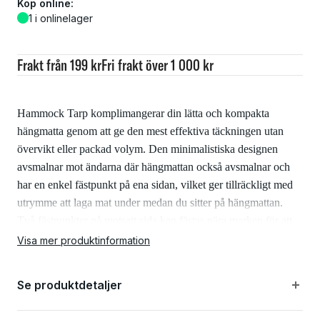
Köp online:
1 i onlinelager
Frakt från 199 kr
Fri frakt över 1 000 kr
Hammock Tarp komplimangerar din lätta och kompakta
hängmatta genom att ge den mest effektiva täckningen utan
övervikt eller packad volym. Den minimalistiska designen
avsmalnar mot ändarna där hängmattan också avsmalnar och
har en enkel fästpunkt på ena sidan, vilket ger tillräckligt med
utrymme att laga mat under medan du sitter på hängmattan.
Två fästpunkter på motsatt sida kan fästas nära marken för att
skydda mot vind och regn.
Visa mer produktinformation
Se produktdetaljer
Specifikationer: