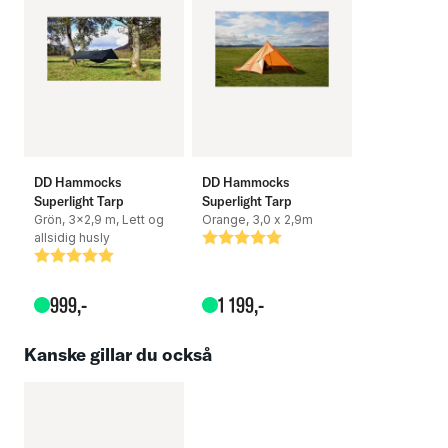
DD Hammocks
DD Hammocks
Superlight Tarp
Superlight Tarp
Grön, 3x2,9 m, Lett og
Orange, 3,0 x 2,9m
allsidig husly
Betyg:
5.0 utav 5 stjärnor
Betyg:
5.0 utav 5 stjärnor
999
,-
1
199
,-
Kanske gillar du också