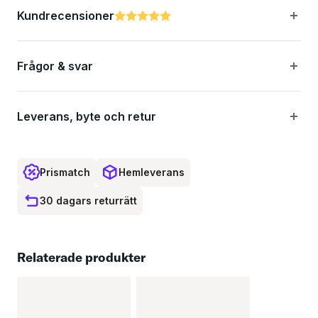
Kundrecensioner
Betyg:
5.0 utav 5 stjärnor
Längd: 3,6 meter
Frågor & svar
Bredd: 2.8 meter
Vikt: 350 gram
Leverans, byte och retur
Prismatch
Hemleverans
30 dagars returrätt
Relaterade produkter