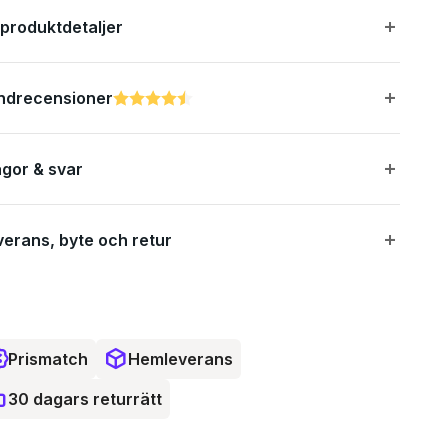
 produktdetaljer
ndrecensioner
Betyg:
4.9 utav 5 stjärnor
ågor & svar
verans, byte och retur
Prismatch
Hemleverans
30 dagars returrätt