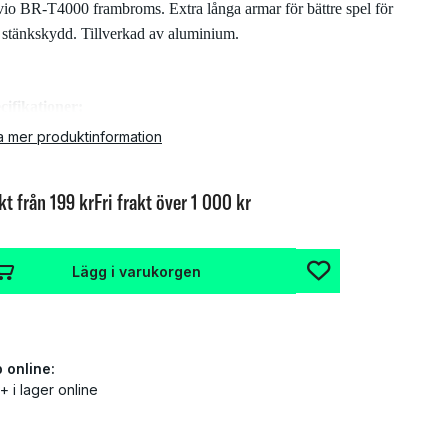
vio BR-T4000 frambroms. Extra långa armar för bättre spel för
a stänkskydd. Tillverkad av aluminium.
cifikationer:
a mer produktinformation
Färg: svart
Utgåva: Alivio T4000
kt från 199 kr
Fri frakt över 1 000 kr
Material: Aluminium
Övrigt: bultar och trådstyrning ingår
Lägg i varukorgen
Vikt:
 online:
+ i lager online