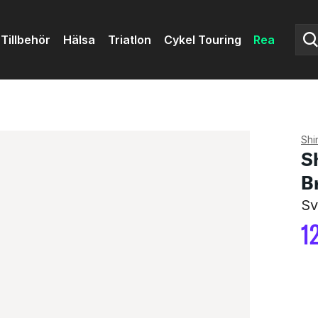
Tillbehör
Hälsa
Triatlon
Cykel Touring
Rea
Shi
S
B
Sv
1