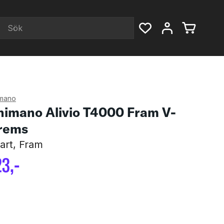
mano
himano Alivio T4000 Fram V-
rems
art, Fram
23
,-