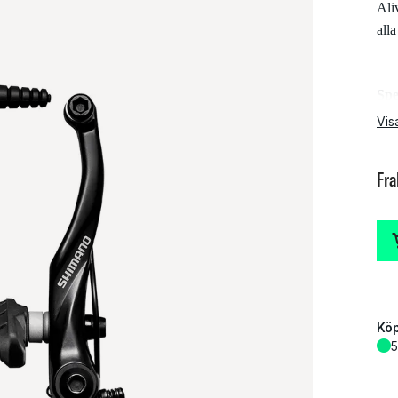
Ali
all
Spe
Vis
Fra
Köp
5