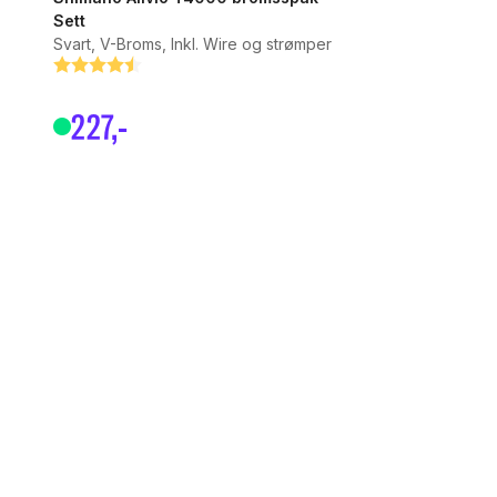
Sett
Svart, V-Broms, Inkl. Wire og strømper
Betyg:
4.5 utav 5 stjärnor
227
,-