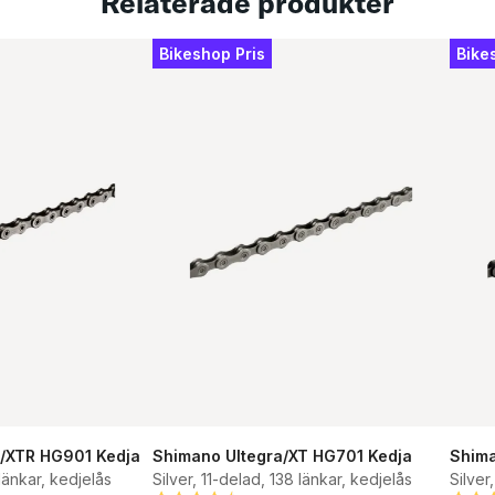
Relaterade produkter
Bikeshop Pris
Bike
/XTR HG901 Kedja
Shimano Ultegra/XT HG701 Kedja
Shima
 länkar, kedjelås
Silver, 11-delad, 138 länkar, kedjelås
Silver