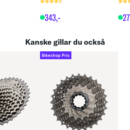
or
Betyg:
4.9 utav 5 stjärnor
Bety
4.6 u
343
,-
2
Kanske gillar du också
Bikeshop Pris