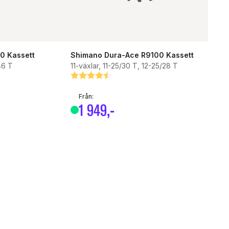
0 Kassett
Shimano Dura-Ace R9100 Kassett
46 T
11-växlar, 11-25/30 T, 12-25/28 T
or
Betyg:
4.6 utav 5 stjärnor
Från:
1
949
,-