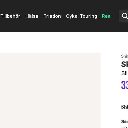
Tillbehör
Hälsa
Triatlon
Cykel Touring
Rea
Shi
S
Si
3
Sh
Shim