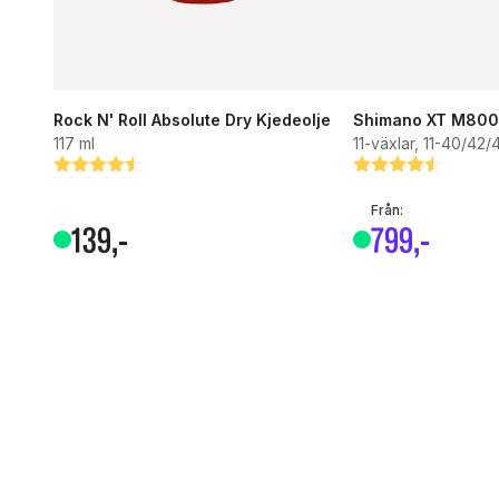
Rock N' Roll Absolute Dry Kjedeolje
Shimano XT M800
117 ml
11-växlar, 11-40/42/
Betyg:
4.4 utav 5 stjärnor
Betyg:
4.6 utav 5 stjärn
Från:
139
,-
799
,-