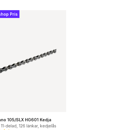
shop Pris
no 105/SLX HG601 Kedja
, 11-delad, 126 länkar, kedjelås