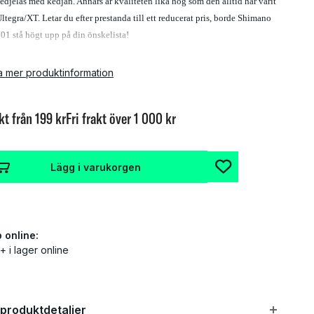
kedjelås med kedjan. Annars är kvaliteten lika hög som den alltid har varit
Ultegra/XT. Letar du efter prestanda till ett reducerat pris, borde Shimano
1 stå högt upp på din önskelista!
dpunkter:
a mer produktinformation
Effektivare och tystare
Förstärkt för att motstå kraften hos elcyklar.
kt från 199 kr
Fri frakt över 1 000 kr
Jämn och pålitlig växling
SIL-TEC-behandlade plattor och länkar som drastiskt reducerar friktion
Lägg i varukorgen
och ljud
Kan användas både på landsväg och terräng
 online:
ifikationer:
+ i lager online
Färg: Silver
Material: Stål
Bredd:
 produktdetaljer