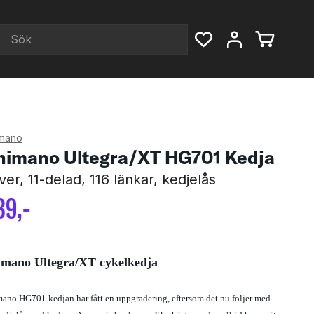
mano
himano Ultegra/XT HG701 Kedja
lver, 11-delad, 116 länkar, kedjelås
39
,-
imano Ultegra/XT cykelkedja
ano HG701 kedjan har fått en uppgradering, eftersom det nu följer med