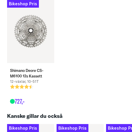
Bikeshop Pris
Shimano Deore CS-
M6100 12s Kassett
12-växlar, 10-51T
Betyg:
4.6 utav 5 stjärnor
727
,-
Kanske gillar du också
Bikeshop Pris
Bikeshop Pris
Bikeshop Pr