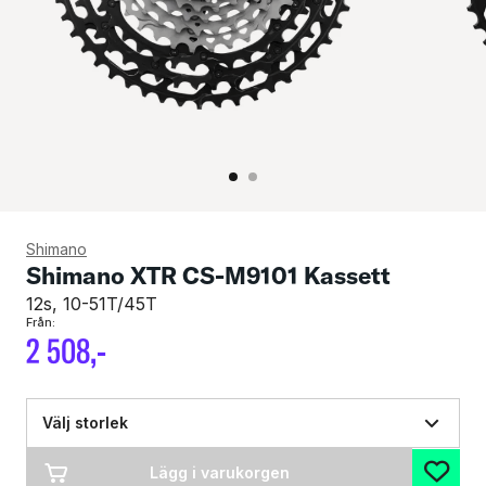
Shimano
Shimano XTR CS-M9101 Kassett
12s, 10-51T/45T
Från:
2
508
,-
Välj storlek
Lägg i varukorgen