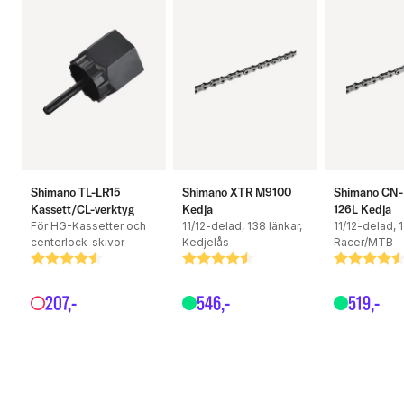
Shimano TL-LR15
Shimano XTR M9100
Shimano CN-
Kassett/CL-verktyg
Kedja
126L Kedja
För HG-Kassetter och
11/12-delad, 138 länkar,
11/12-delad, 1
centerlock-skivor
Kedjelås
Racer/MTB
Betyg:
4.6 utav 5 stjärnor
Betyg:
4.7 utav 5 stjärnor
Betyg:
4.8 utav 5
207
,-
546
,-
519
,-