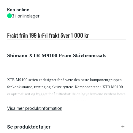
Köp online:
3 i onlinelager
Frakt från 199 kr
Fri frakt över 1 000 kr
Shimano XTR M9100 Fram Skivbromssats
XTR M9100 serien er designet for å være den beste komponentgruppen
for konkurranse, trening og aktive ryttere. Komponentene i XTR M9100
er optimalisert og bygget for å tilfredsstille de høye kravene verdens beste
terrengryttere i XC World Cup og Enduro World Series krever og
Visa mer produktinformation
forventer. Med komponenter fra XTR M9100 serien får du suverene
komponentdeler som sørger for at du kan pushe drivverket og bremsene
dine til det ytterste uansett situasjon. Alle komponentene og materialene
Se produktdetaljer
er fra øverste hylle som sikrer deg komponenter med høyt nivå av