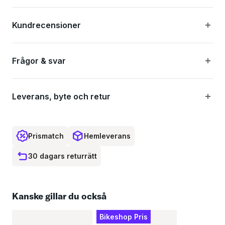
presisjon, lav vekt, pålitelighet, slitestyrke og integrasjon. Med XTR
M9100 serien introduserer Shimano en ny i-Spec standard som heter i-
Kundrecensioner
Spec EV som tilbyr bedre personalisering av din cockpit og håndposisjon.
Frågor & svar
XTR M9100 Hydraulisk skivbromssats ger sömlösa och pålitliga bromsar
med snabb återhämtning, flexibel cockpituppsättning och ny ergonomisk
bromsreglage så att du håller dig fokuserad på vägen. XTR M9100 har
Leverans, byte och retur
hög bromskraft och kräver lite spännkraft från fingertopparna innan
bromsarna svarar.
Prismatch
Hemleverans
Höjdpunkter:
30 dagars returrätt
Kanske gillar du också
Stor flexibilitet och konkurrenskraftig optimerad cockpitlayout
Bikeshop Pris
Snabb rebound och pålitlig tillförlitlighet