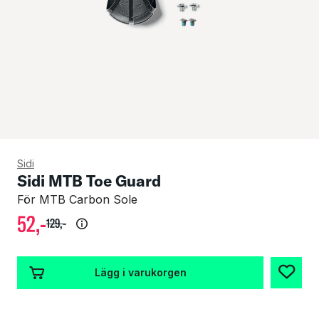
Sidi
Sidi MTB Toe Guard
För MTB Carbon Sole
52
,-
129
,-
Lägg i varukorgen