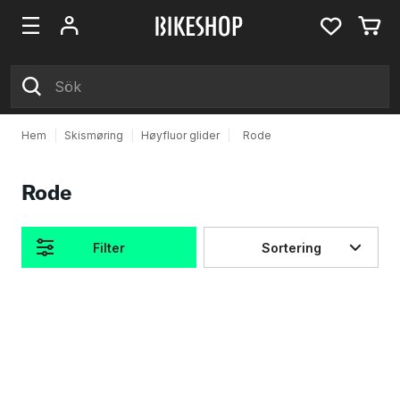
Hem
|
Skismøring
|
Høyfluor glider
|
Rode
Rode
Filter
Sortering