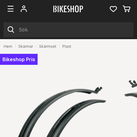
Hem
|
Skärmar
|
Skärmset
|
Plast
Bikeshop Pris