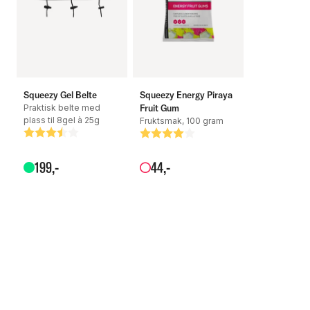
Squeezy Gel Belte
Squeezy Energy Piraya
Praktisk belte med
Fruit Gum
plass til 8gel à 25g
Fruktsmak, 100 gram
Betyg:
3.5 utav 5 stjärnor
Betyg:
4.0 utav 5 stjärnor
199
,-
44
,-