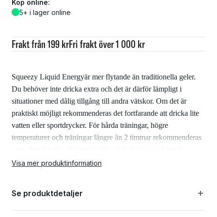
Köp online:
5+ i lager online
Frakt från 199 kr
Fri frakt över 1 000 kr
Squeezy Liquid Energyär mer flytande än traditionella geler.
Du behöver inte dricka extra och det är därför lämpligt i
situationer med dålig tillgång till andra vätskor. Om det är
praktiskt möjligt rekommenderas det fortfarande att dricka lite
vatten eller sportdrycker. För hårda träningar, högre
temperaturer och träningar längre än 2 timmar rekommenderas
extra drycker för att upprätthålla vätskebalansen. Liquid
Energy är tunnare än vanliga geler och uppfattas av många som
Visa mer produktinformation
bekvämare att använda. Det är också ett utmärkt alternativ för
dem som har en särskilt känslig mage. Squeezy Liquid Energy
Se produktdetaljer
är inte en utspädd gel utan en gel konstruerad från grunden
med en specialanpassad kolhydratblandning
.