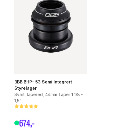
BBB BHP- 53 Semi Integrert
Styrelager
Svart, tapered, 44mm Taper 1 1/8 -
1,5"
Betyg:
5.0 utav 5 stjärnor
674
,-