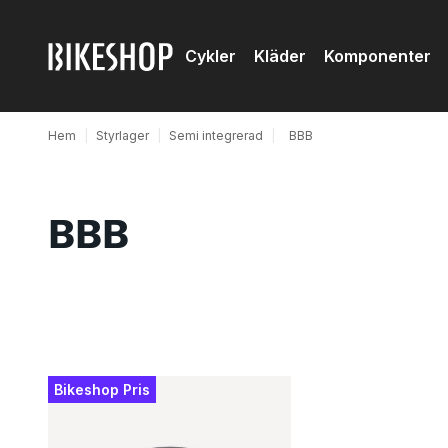
Cykler
Kläder
Komponenter
Hem
|
Styrlager
|
Semi integrerad
|
BBB
BBB
Produkter
Bikeshop Pris