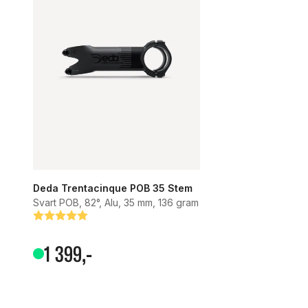
Deda Trentacinque POB 35 Stem
Svart POB, 82°, Alu, 35 mm, 136 gram
Betyg:
5.0 utav 5 stjärnor
1
399
,-