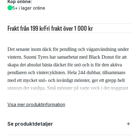
Köp online:
5+ i lager online
Frakt från 199 kr
Fri frakt över 1 000 kr
Det senaste inom däck för pendling och väganvändning under
vintern. Suomi Tyres har samarbetat med Black Donut för att
skapa det absolut bästa däcket för snö och is för den aktiva
pendlaren och vintercyklisten. Hela 244 dubbar, tillsammans
med ett mycket snö- och isvänligt mönster, ger ett grepp helt
utanom det vanliga. Små mönster på varje veck i det noggrant
testade mönstret hjälper dubbarna att ge det absolut bästa
greppet. Dubbarna är uppdelade i 4 spår i fläktform, så att så
Visa mer produktinformation
många dubbar som möjligt är i kontakt med underlaget hela
tiden. Fyra spår är också mycket gynnsamma när du bromsar
Se produktdetaljer
på ren is. Däcken är uppenbart tubeless ready och är tydligt
utrustade med en reflekterande remsa på varje sida.