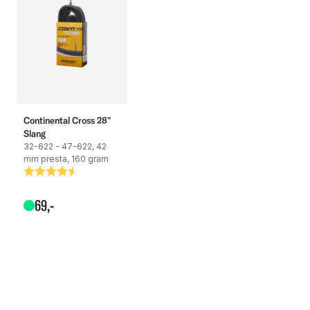
Continental Cross 28"
Slang
32-622 - 47-622, 42
mm presta, 160 gram
Betyg:
4.6 utav 5 stjärnor
69
,-