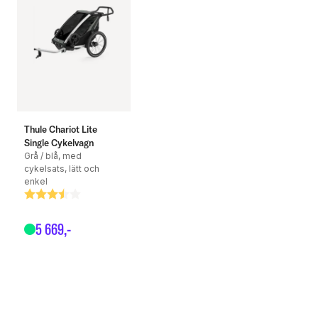
Thule Chariot Lite
Single Cykelvagn
Grå / blå, med
cykelsats, lätt och
enkel
Betyg:
3.8 utav 5 stjärnor
5
669
,-