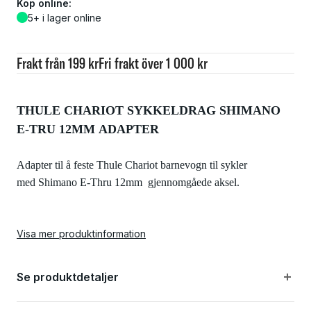
Köp online:
5+ i lager online
Frakt från 199 kr
Fri frakt över 1 000 kr
THULE CHARIOT SYKKELDRAG SHIMANO
E-TRU 12MM ADAPTER
Adapter til å feste Thule Chariot barnevogn til sykler
med Shimano E-Thru 12mm gjennomgåede aksel.
Visa mer produktinformation
Spesifikasjoner:
Farge: Sort
Se produktdetaljer
Materiale: Aluminium og stål