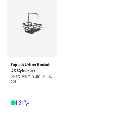
Topeak Urban Basket
DX Cykelkurv
Svart, Aluminium, MTX,
22L
1
217
,-