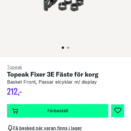
Topeak
Topeak Fixer 3E Fäste för korg
Basket Front, Passar elcyklar m/ display
212
,-
Förbeställ
Få besked när varan finns i lager