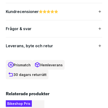
Styrdiameter: Passar 22.2, 25.4, 28.6 och 31.8 mm styre.
Kundrecensioner
Betyg:
5.0 utav 5 stjärnor
Foder medföljer.
Frågor & svar
Leverans, byte och retur
Prismatch
Hemleverans
30 dagars returrätt
Relaterade produkter
Bikeshop Pris