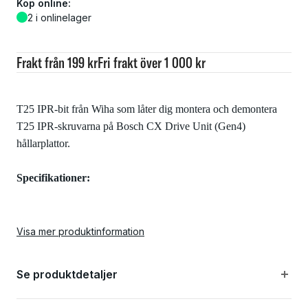
Köp online:
2 i onlinelager
Frakt från 199 kr
Fri frakt över 1 000 kr
T25 IPR-bit från Wiha som låter dig montera och demontera
T25 IPR-skruvarna på Bosch CX Drive Unit (Gen4)
hållarplattor.
Specifikationer:
Material: Stål
Visa mer produktinformation
Längd: 25mm
Se produktdetaljer
Typ: T25 IPR